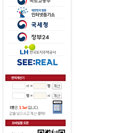
㎡ =
평
평 =
㎡