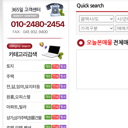
오늘본매물
전체