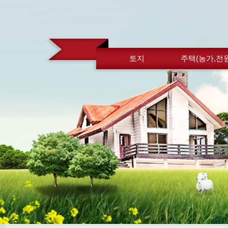
토지
주택(농가,전원