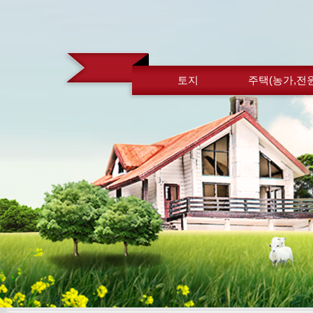
토지
주택(농가,전원