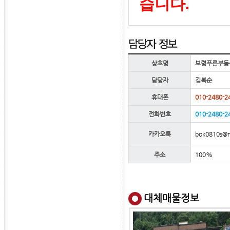
습니다.
상호명
보령푸른부동
담당자
김복순
휴대폰
010-2480-2
전화번호
010-2480-2
bok0810s@n
카카오톡
주소
100%
대체매물정보