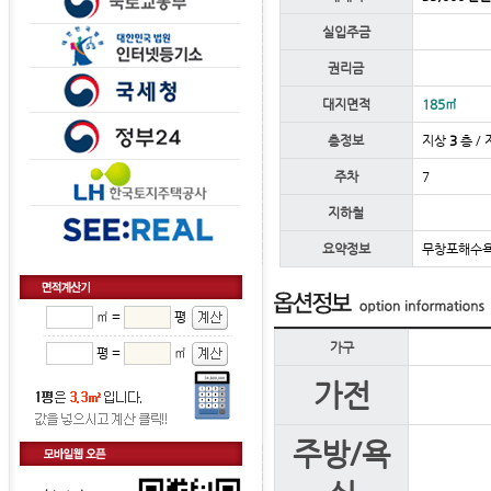
실입주금
권리금
대지면적
185㎡
층정보
지상
3
층 / 
주차
7
지하철
요약정보
무창포해수욕
㎡ =
평
가구
평 =
㎡
가전
주방/욕