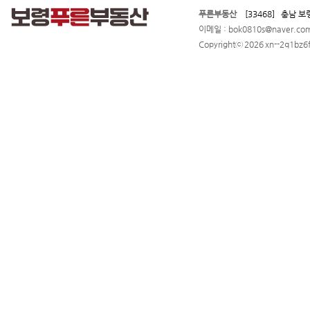
푸른부동산
[33468] 충남 보
이메일 : bok0810s@naver.c
Copyrightⓒ 2026 xn--2q1bz6f