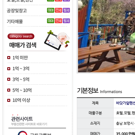
제목
바닷가앞펜
매물구분
호텔,모텔,
소재지
충남 보령시
매매가
35,000 만원