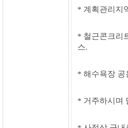
* 계획관리지역
* 철근콘크리트
스.
* 해수욕장 공
* 거주하시며
* 사정상 급내