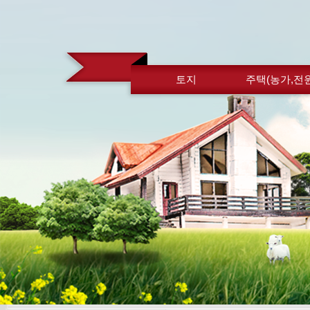
토지
주택(농가,전원