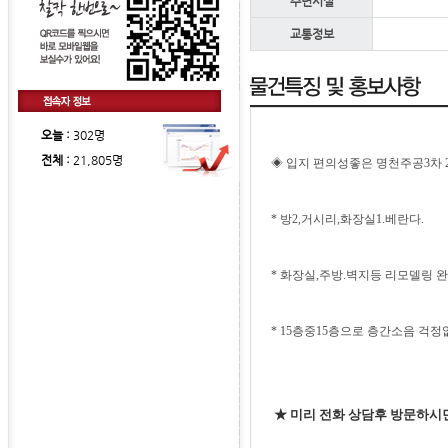
주변시설
교통정보
오늘 :
302명
전체 :
21,805명
◈ 입지 편의성좋은 명천주공3차 
* 방2,거시리,화장실1.베란다.
* 화장실,주방.벽지등 리모델링
* 15층중15층으로 층간소
★
미리 전화 상담후 방문하시