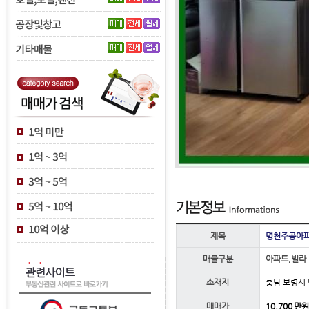
제목
명천주공아파
매물구분
아파트,빌라
소재지
충남 보령시
매매가
10,700 만원