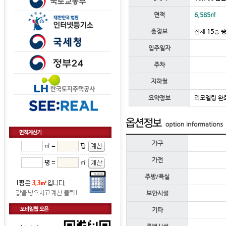
면적
6,585㎡
층정보
전체
15
층 
입주일자
주차
지하철
요약정보
리모델링 완료
가구
㎡ =
평
가전
평 =
㎡
주방/욕실
보안시설
기타