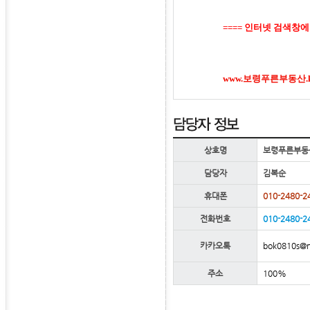
====
인터넷 검색창에
www.보령푸른부동산.kr
상호명
보령푸른부동
담당자
김복순
휴대폰
010-2480-2
전화번호
010-2480-2
bok0810s@n
카카오톡
주소
100%