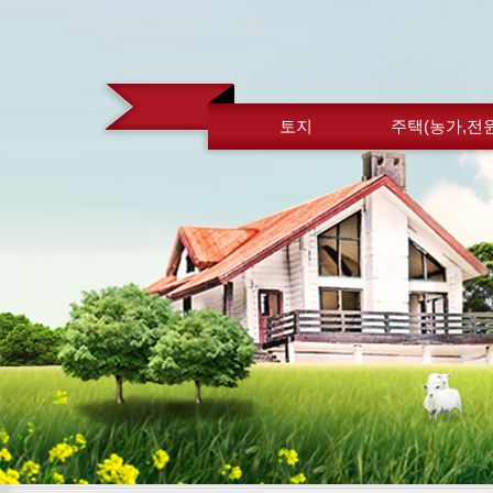
토지
주택(농가,전원