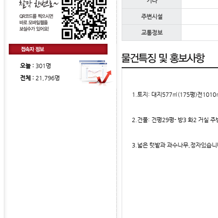
기타
주변시설
교통정보
오늘 :
301명
전체 :
21,796명
1.토지: 대지577㎡(175평)전101
2.건물: 건평29평- 방3 화2 거실 
3.넓은 텃밭과 과수나무,정자있습