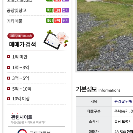
제목
관리 잘 된 
매물구분
주택(농가, 
소재지
충남 보령시
매매가
28,500 만원