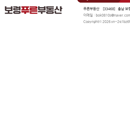
푸른부동산
[33468] 충남 보
이메일 : bok0810s@naver.c
Copyrightⓒ 2026 xn--2q1bz6f