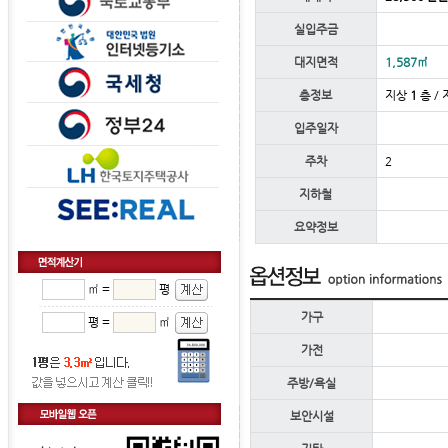
실입주금
대지면적
1,587㎡
층정보
지상
1
층 / 
입주일자
주차
2
지하철
요약정보
㎡ =
평
가구
평 =
㎡
가전
주방/욕실
보안시설