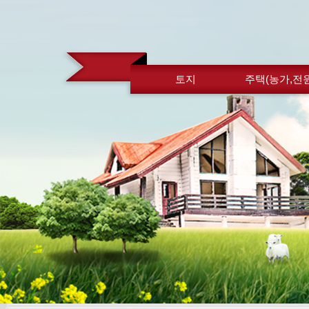
토지
주택(농가,전원