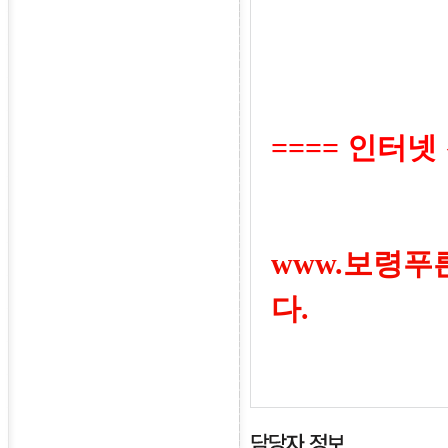
====
인터넷
www.보령푸
다.