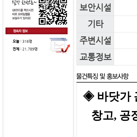
보안시설
기타
주변시설
오늘 :
316명
전체 :
21,789명
교통정보
◈ 바닷가
창고, 공