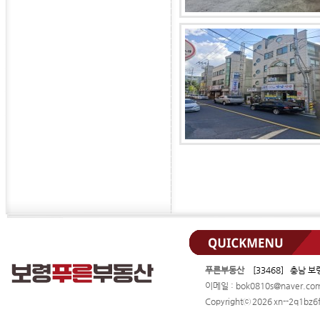
푸른부동산
[33468] 충남 보
이메일 : bok0810s@naver.c
Copyrightⓒ 2026 xn--2q1bz6f