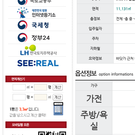
면적
11,131㎡
층정보
전체 -층 중 
입주일자
주차
지하철
요약정보
바닷가 근처 
가구
㎡ =
평
가전
평 =
㎡
주방/욕
실