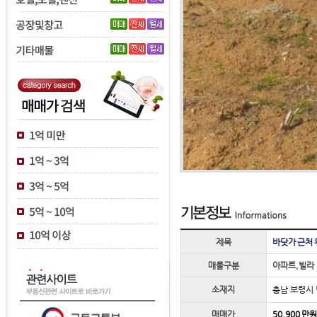
제목
바닷가 근처 
매물구분
아파트,빌라
소재지
충남 보령시
매매가
50,900 만원