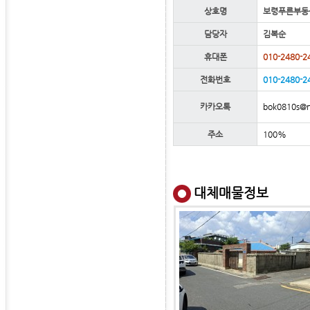
상호명
보령푸른부동
담당자
김복순
휴대폰
010-2480-2
전화번호
010-2480-2
bok0810s@n
카카오톡
주소
100%
대체매물정보