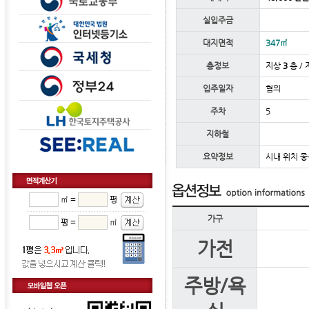
실입주금
대지면적
347㎡
층정보
지상
3
층 / 
입주일자
협의
주차
5
지하철
요약정보
시내 위치 좋
㎡ =
평
가구
평 =
㎡
가전
주방/욕