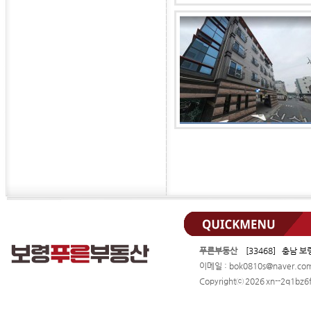
푸른부동산
[33468] 충남 보
이메일 : bok0810s@naver.c
Copyrightⓒ 2026 xn--2q1bz6f