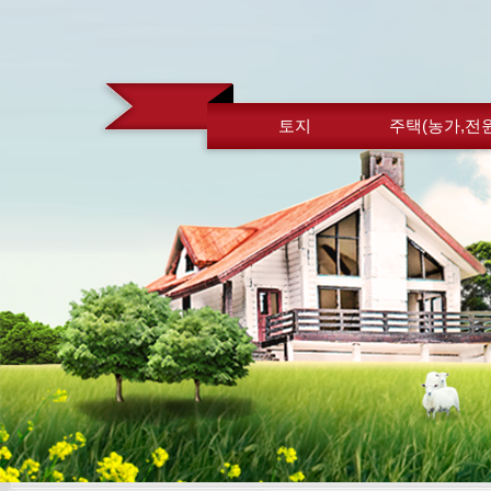
토지
주택(농가,전원