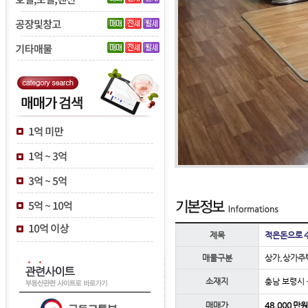
제목
적은돈으로 
매물구분
상가,상가주
소재지
충남 보령시
매매가
48,000 만원