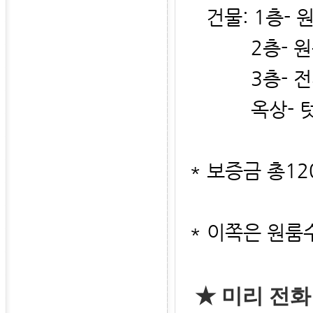
건물: 1층- 
2층- 원
3층- 전
옥상- 텃밭
* 보증금 총12
* 이쪽은 원룸
★
미리 전화