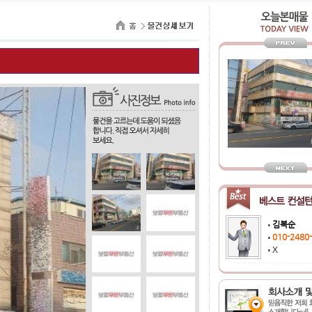
김복순
010-2480
X