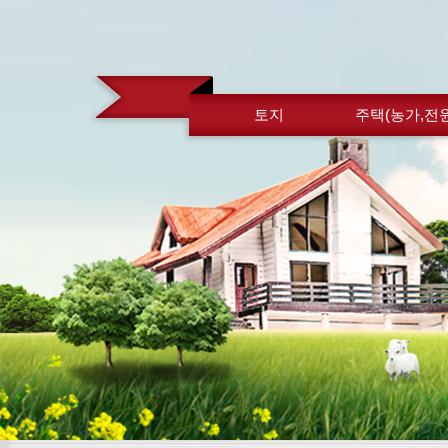
토지
주택(농가,전원