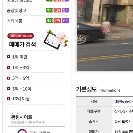
제목
대천동 중심
매물구분
상가,상가주
소재지
충남 보령시
매매가
115,000 만