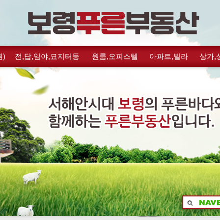
)
전,답,임야,묘지터등
원룸,오피스텔
아파트,빌라
상가,