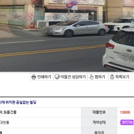
지에 위치한 공실없는 빌딩
택,원룸건물
매물번호
10666
 대천동
계약상태
원
융자금