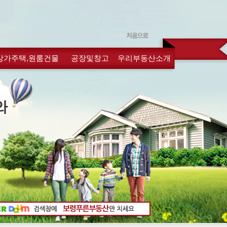
상가주택,원룸건물
공장및창고
우리부동산소개