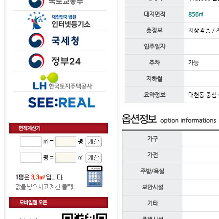
대지면적
856㎡
층정보
지상
4
층 /
입주일자
주차
가능
지하철
요약정보
대천동 중심 
가구
㎡ =
평
가전
평 =
㎡
주방/욕실
보안시설
기타