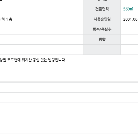
건물면적
569㎡
 지하
1
층
사용승인일
2001.06
방수/욕실수
방향
상권 도로변에 위치한 공실 없는 빌딩입니다.