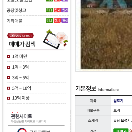
제목
섬토지
매물구분
토지
소재지
충남 보령시
6
가격