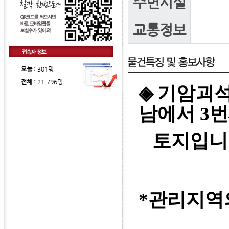
주변시설
교통정보
오늘 :
301명
전체 :
21,796명
◈
기암괴석
남에서 3번
토지입니
*관리지역의