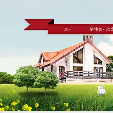
토지
주택(농가,전원