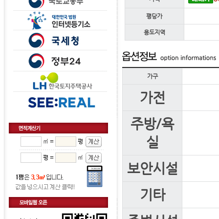
평당가
용도지역
가구
가전
주방/욕
실
㎡ =
평
평 =
㎡
보안시설
기타