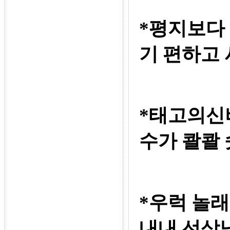
*평지보다
기 편하고
*태고의신
수가 콸콸
*우럭 놀
내내 선상