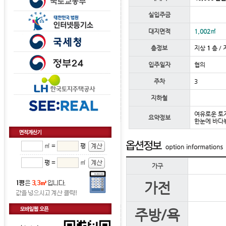
실입주금
대지면적
1,002㎡
층정보
지상
1
층 / 
입주일자
협의
주차
3
지하철
여유로운 토
요약정보
한눈에 바다
㎡ =
평
평 =
㎡
가구
가전
주방/욕