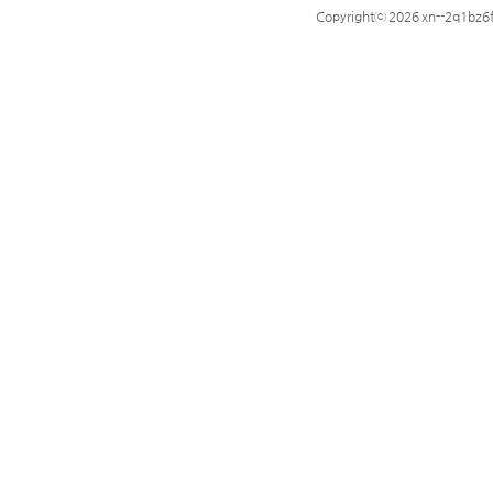
Copyrightⓒ 2026 xn--2q1bz6f