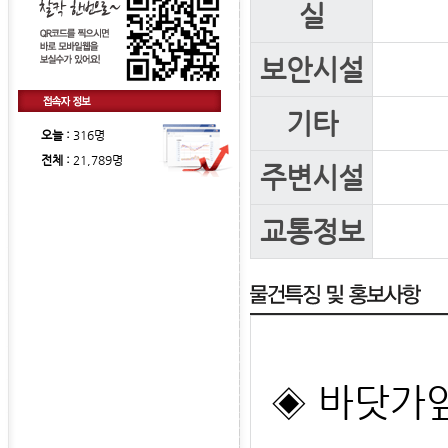
실
보안시설
기타
오늘 :
316명
전체 :
21,789명
주변시설
교통정보
◈ 바닷가