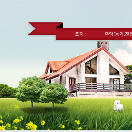
토지
주택(농가,전원