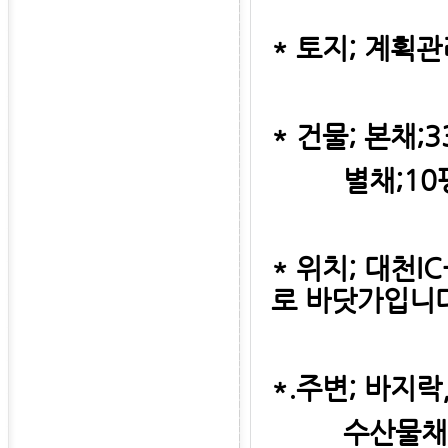
* 토지; 계획관
* 건물; 본채;
별채;10평-
* 위치; 대천I
로 바닷가입니다
*.주변; 바지
수산물채취하