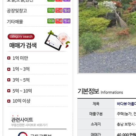
제목
바다뷰 아름
매물구분
주택(농가, 
소재지
충남 보령시
매매가
40,000 만원